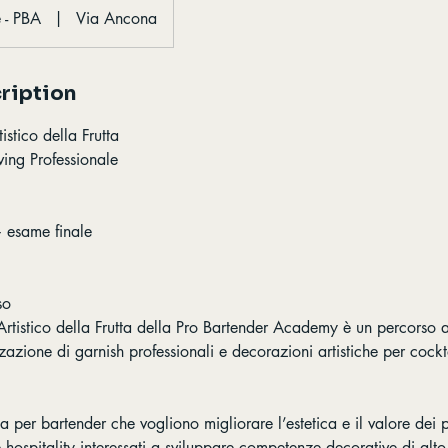
 - PBA
|
Via Ancona
ription
istico della Frutta
ving Professionale
+ esame finale
so
 Artistico della Frutta della Pro Bartender Academy è un percorso 
zazione di garnish professionali e decorazioni artistiche per cockta
ia per bartender che vogliono migliorare l’estetica e il valore dei p
e hospitality interessati a sviluppare competenze decorative di alto 