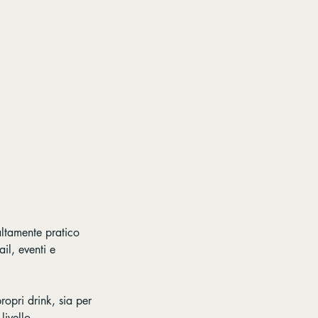
altamente pratico
il, eventi e
ropri drink, sia per
livello.