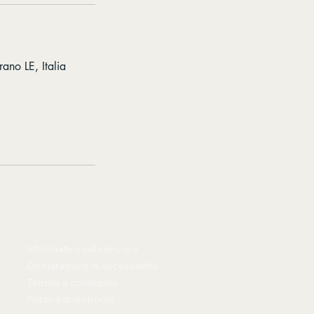
ano LE, Italia
Informativa sulla privacy
Dichiarazione di accessibilità
Termini e condizioni
Politica di rimborso