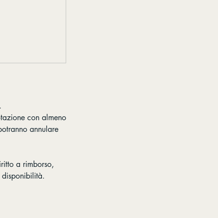
.
notazione con almeno
n potranno annulare
itto a rimborso,
disponibilità.