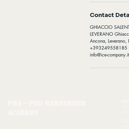
Contact Deta
GHIACCIO SALEN
LEVERANO Ghiaccio
Ancona, Leverano, P
+393249558185
info@ice-company.i
ANT
PBA – Pro Bartender
GIA
Academy
info
Via
Leve