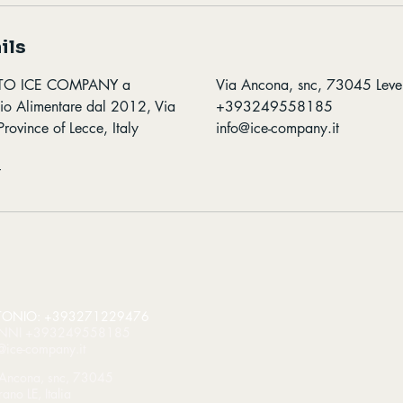
ils
TO ICE COMPANY a
Via Ancona, snc, 73045 Lever
 Alimentare dal 2012, Via
+393249558185
rovince of Lecce, Italy
info@ice-company.it
t
ONIO: +393271229476
NNI +393249558185
@ice-company.it
 Ancona, snc, 73045
rano LE, Italia