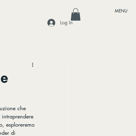
MENU
Log In
ne
luzione che 
 intraprendere 
lo, esploreremo 
nder di 