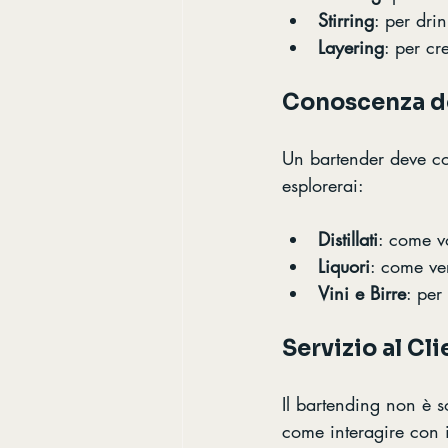
Stirring
: per drin
Layering
: per cr
Conoscenza de
Un bartender deve cono
esplorerai:
Distillati
: come v
Liquori
: come ve
Vini e Birre
: per
Servizio al Cl
Il bartending non è s
come interagire con i 