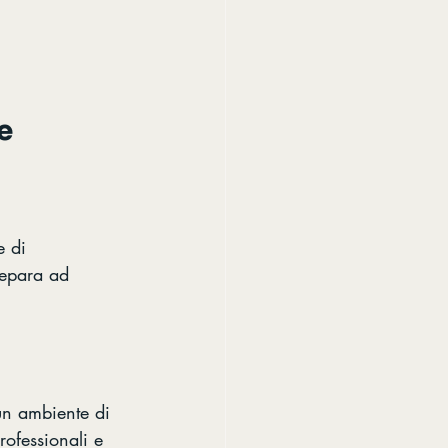
e
e di 
repara ad 
un ambiente di 
rofessionali e 