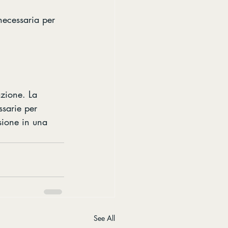
necessaria per 
zione. La 
ssarie per 
sione in una 
See All