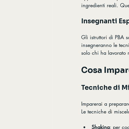
ingredienti reali. Qu
Insegnanti Es
Gli istruttori di PBA 
insegneranno le tecn
solo chi ha lavorato
Cosa Impare
Tecniche di M
Imparerai a preparare
Le tecniche di misce
Shaking
: per coc