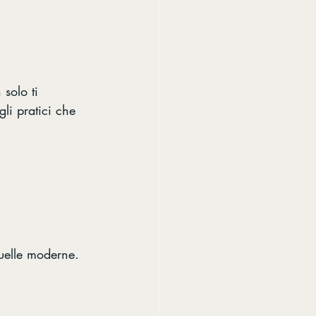
 solo ti 
li pratici che 
uelle moderne. 