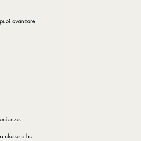
, puoi avanzare 
monianze:
ta classe e ho 